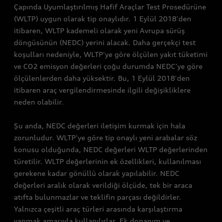
Çapında Uyumlaştırılmış Hafif Araçlar Test Prosedürüne
(WLTP) uygun olarak tip onaylıdır. 1 Eylül 2018'den
itibaren, WLTP kademeli olarak yeni Avrupa sürüş
döngüsünün (NEDC) yerini alacak. Daha gerçekçi test
koşulları nedeniyle, WLTP'ye göre ölçülen yakıt tüketimi
ve CO2 emisyon değerleri çoğu durumda NEDC'ye göre
ölçülenlerden daha yüksektir. Bu, 1 Eylül 2018'den
itibaren araç vergilendirmesinde ilgili değişikliklere
neden olabilir.
Şu anda, NEDC değerleri iletişim kurmak için hala
zorunludur. WLTP'ye göre tip onaylı yeni arabalar söz
konusu olduğunda, NEDC değerleri WLTP değerlerinden
türetilir. WLTP değerlerinin ek özellikleri, kullanılması
gerekene kadar gönüllü olarak yapılabilir. NEDC
değerleri aralık olarak verildiği ölçüde, tek bir araca
atıfta bulunmazlar ve teklifin parçası değildirler.
Yalnızca çeşitli araç türleri arasında karşılaştırma
yapmak amacıyla kullanılırlar. Ek donanım ve