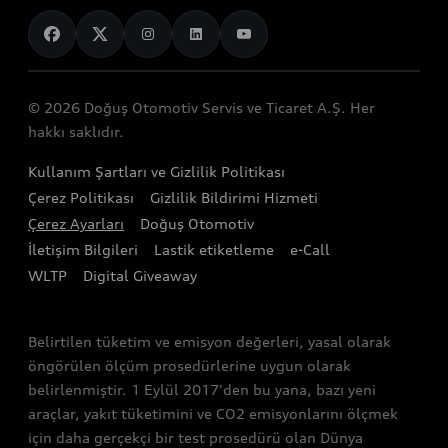
Spor modeller
Servis Randevusu Alın
Servis ve aksesuarlar
Genel bakış
Görüntülü Görüşün
Elektrikli modeller
Servis Hizmetleri
Mobilitenin Geleceği
Teknoloji
Yetkili Satıcılar
Audinizi Tanıyın
Audi Garanti Plus
© 2026 Doğuş Otomotiv Servis ve Ticaret A.Ş. Her
Gelecek
Stok Araç Arama
hakkı saklıdır.
Audi Kasko
Tasarım
Audi Exclusive
Kullanım Şartları ve Gizlilik Politikası
Audi Orijinal Aksesuar®
Sürdürülebilirlik
Çerez Politikası
Gizlilik Bildirimi Hizmeti
Satış Kampanyaları
Servis Kampanyalar
Çerez Ayarları
Doğuş Otomotiv
Lifestyle
İletişim Bilgileri
Lastik etiketleme
e-Call
Audi Shop
Audi Sport
WLTP
Digital Giveaway
Gönüllü Geri Çağırma Faaliyetleri
Bağımsız Servisler
Belirtilen tüketim ve emisyon değerleri, yasal olarak
öngörülen ölçüm prosedürlerine uygun olarak
belirlenmiştir. 1 Eylül 2017'den bu yana, bazı yeni
araçlar, yakıt tüketimini ve CO2 emisyonlarını ölçmek
için daha gerçekçi bir test prosedürü olan Dünya