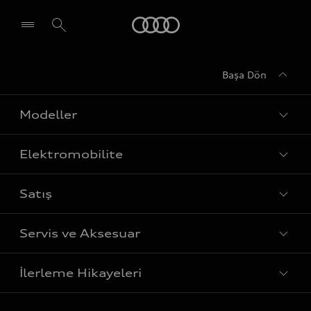
Audi
Başa Dön
Modeller
Elektromobilite
Tüm Modeller
Satış
Sedan
Şarj
Avant
Servis ve Aksesuar
Menzil
Fiyat Listesi
Sportback
Elektrikli araçlar
İlerleme Hikayeleri
Bilgi Alın
SUV
Yetkili Servisler
Sürdürülebilirlik
Test Sürüşü