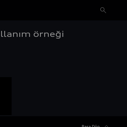
ullanım örneği
Başa Dön