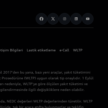
etişim Bilgileri
Lastik etiketleme
e-Call
WLTP
l 2017'den bu yana, bazı yeni araçlar, yakıt tüketimini
t Prosedürüne (WLTP) uygun olarak tip onaylıdır. 1 Eylül
rı nedeniyle, WLTP'ye göre ölçülen yakıt tüketimi ve
endirmesinde ilgili değişikliklere neden olabilir.
nda, NEDC değerleri WLTP değerlerinden türetilir. WLTP
ölçüde, tek bir araca atıfta bulunmazlar ve teklifin