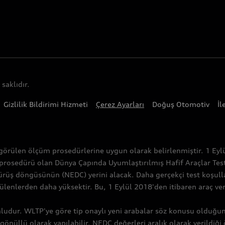
saklıdır.
Gizlilik Bildirimi Hizmeti
Çerez Ayarları
Doğuş Otomotiv
İl
görülen ölçüm prosedürlerine uygun olarak belirlenmiştir. 1 Eylü
 prosedürü olan Dünya Çapında Uyumlaştırılmış Hafif Araçlar Tes
rüş döngüsünün (NEDC) yerini alacak. Daha gerçekçi test koşulla
lerden daha yüksektir. Bu, 1 Eylül 2018'den itibaren araç vergil
nludur. WLTP'ye göre tip onaylı yeni arabalar söz konusu olduğu
gönüllü olarak yapılabilir. NEDC değerleri aralık olarak verildiği 