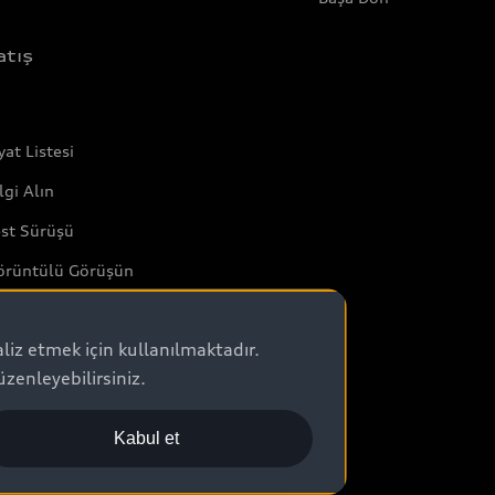
atış
yat Listesi
lgi Alın
est Sürüşü
örüntülü Görüşün
tkili Satıcılar
aliz etmek için kullanılmaktadır.
tok Araç Arama
zenleyebilirsiniz.
di Exclusive
atış Kampanyaları
Kabul et