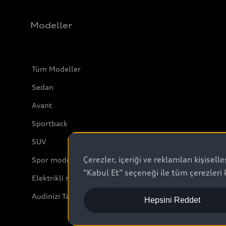
Modeller
Tüm Modeller
Sedan
Avant
Sportback
SUV
Çerezler, içeriği ve reklamları kişisel
Spor modeller
“Kabul Et” seçeneği ile tüm çerezleri 
Elektrikli modeller
Audinizi Tanıyın
Hepsini Reddet