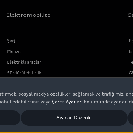
Elektromobilite
S
Şarj
Fi
Menzil
Bi
Elektrikli araçlar
T
Sürdürülebilirlik
G
Servis ve aksesuarlar
Ye
leştirmek, sosyal medya özellikleri sağlamak ve trafiğimizi an
Mobilitenin Geleceği
S
kabul edebilirsiniz veya
Çerez Ayarları
bölümünde ayarları dü
Au
S
Ayarları Düzenle