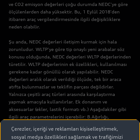
ve CO2 emisyon değerleri çoğu durumda NEDC'ye göre
ölçülenlerden daha yüksektir. Bu, 1 Eylül 2018'den
itibaren araç vergilendirmesinde ilgili değişikliklere
neden olabilir.
Şu anda, NEDC değerleri iletişim kurmak için hala
zorunludur. WLTP'ye göre tip onaylı yeni arabalar söz
konusu olduğunda, NEDC değerleri WLTP değerlerinden
türetilir. WLTP değerlerinin ek özellikleri, kullanılması
gerekene kadar gönüllü olarak yapılabilir. NEDC
değerleri aralık olarak verildiği ölçüde, tek bir araca
atıfta bulunmazlar ve teklifin parçası değildirler.
Yalnızca çeşitli araç türleri arasında karşılaştırma
yapmak amacıyla kullanılırlar. Ek donanım ve
aksesuarlar (ekler, lastik formatı vb.) Aşağıdakiler gibi
ilgili araç parametrelerini içerebilir: B.Ağırlığı,
yuvarlanma direncini ve aerodinamiği ve hava ve trafik
Çerezler, içeriği ve reklamları kişiselleştirmek,
koşullarının yanı sıra bireysel sürüş davranışını, yakıt
sosyal medya özellikleri sağlamak ve trafiğimizi
tüketimini, elektrik tüketimini CO2 emisyonlarını ve bir