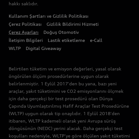
hakkı saklıdır.
Audi Kasko
Tasarım
Audi Exclusive
Kullanım Şartları ve Gizlilik Politikası
Audi Orijinal Aksesuar®
Sürdürülebilirlik
Çerez Politikası
Gizlilik Bildirimi Hizmeti
Satış Kampanyaları
Servis Kampanyalar
Çerez Ayarları
Doğuş Otomotiv
Lifestyle
İletişim Bilgileri
Lastik etiketleme
e-Call
Audi Shop
Audi Sport
WLTP
Digital Giveaway
Gönüllü Geri Çağırma Faaliyetleri
Bağımsız Servisler
Belirtilen tüketim ve emisyon değerleri, yasal olarak
öngörülen ölçüm prosedürlerine uygun olarak
belirlenmiştir. 1 Eylül 2017'den bu yana, bazı yeni
araçlar, yakıt tüketimini ve CO2 emisyonlarını ölçmek
için daha gerçekçi bir test prosedürü olan Dünya
Çapında Uyumlaştırılmış Hafif Araçlar Test Prosedürüne
(WLTP) uygun olarak tip onaylıdır. 1 Eylül 2018'den
itibaren, WLTP kademeli olarak yeni Avrupa sürüş
döngüsünün (NEDC) yerini alacak. Daha gerçekçi test
koşulları nedeniyle, WLTP'ye göre ölçülen yakıt tüketimi