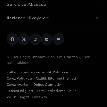
Avant
Servis ve Aksesuar
Menzil
Fiyat Listesi
Sportback
Elektrikli araçlar
İlerleme Hikayeleri
Bilgi Alın
SUV
Yetkili Servisler
Sürdürülebilirlik
Test Sürüşü
Spor modeller
Servis Randevusu Alın
Servis ve aksesuarlar
Genel bakış
Görüntülü Görüşün
Elektrikli modeller
Servis Hizmetleri
Mobilitenin Geleceği
Teknoloji
Yetkili Satıcılar
Audinizi Tanıyın
Audi Garanti Plus
© 2026 Doğuş Otomotiv Servis ve Ticaret A.Ş. Her
Gelecek
Stok Araç Arama
hakkı saklıdır.
Audi Kasko
Tasarım
Audi Exclusive
Kullanım Şartları ve Gizlilik Politikası
Audi Orijinal Aksesuar®
Sürdürülebilirlik
Çerez Politikası
Gizlilik Bildirimi Hizmeti
Satış Kampanyaları
Servis Kampanyalar
Çerez Ayarları
Doğuş Otomotiv
Lifestyle
İletişim Bilgileri
Lastik etiketleme
e-Call
Audi Shop
Audi Sport
WLTP
Digital Giveaway
Gönüllü Geri Çağırma Faaliyetleri