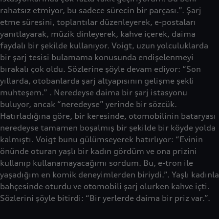
rahatsız etmiyor, bu sadece sürecin bir parçası.”. Şarj
etme süresini, toplantılar düzenleyerek, e-postaları
yanıtlayarak, müzik dinleyerek, kahve içerek, daima
faydalı bir şekilde kullanıyor. Voigt, uzun yolculuklarda
bir şarj tesisi bulamama konusunda endişelenmeyi
bırakalı çok oldu. Sözlerine şöyle devam ediyor: “Son
yıllarda, otobanlarda şarj altyapısının gelişme şekli
muhteşem.” . Neredeyse daima bir şarj istasyonu
buluyor, ancak “neredeyse” yerinde bir sözcük.
Hatırladığına göre, bir keresinde, otomobilinin bataryası
neredeyse tamamen boşalmış bir şekilde bir köyde yolda
kalmıştı. Voigt bunu gülümseyerek hatırlıyor: “Evinin
önünde oturan yaşlı bir kadın gördüm ve ona prizini
kullanıp kullanamayacağımı sordum. Bu, e-tron ile
yaşadığım en komik deneyimlerden biriydi.”. Yaşlı kadınla
bahçesinde oturdu ve otomobili şarj olurken kahve içti.
Sözlerini şöyle bitirdi: “Bir yerlerde daima bir priz var.”.