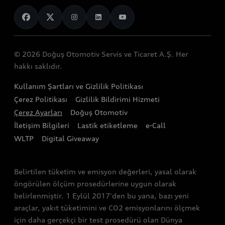
Spor modeller
Servis Randevusu Alın
Servis ve aksesuarlar
Genel bakış
Görüntülü Görüşün
Elektrikli modeller
Servis Hizmetleri
Mobilitenin Geleceği
Teknoloji
Yetkili Satıcılar
Audinizi Tanıyın
Audi Garanti Plus
© 2026 Doğuş Otomotiv Servis ve Ticaret A.Ş. Her
Gelecek
Stok Araç Arama
hakkı saklıdır.
Audi Kasko
Tasarım
Audi Exclusive
Kullanım Şartları ve Gizlilik Politikası
Audi Orijinal Aksesuar®
Sürdürülebilirlik
Çerez Politikası
Gizlilik Bildirimi Hizmeti
Satış Kampanyaları
Servis Kampanyalar
Çerez Ayarları
Doğuş Otomotiv
Lifestyle
İletişim Bilgileri
Lastik etiketleme
e-Call
Audi Shop
Audi Sport
WLTP
Digital Giveaway
Gönüllü Geri Çağırma Faaliyetleri
Bağımsız Servisler
Belirtilen tüketim ve emisyon değerleri, yasal olarak
öngörülen ölçüm prosedürlerine uygun olarak
belirlenmiştir. 1 Eylül 2017'den bu yana, bazı yeni
araçlar, yakıt tüketimini ve CO2 emisyonlarını ölçmek
için daha gerçekçi bir test prosedürü olan Dünya