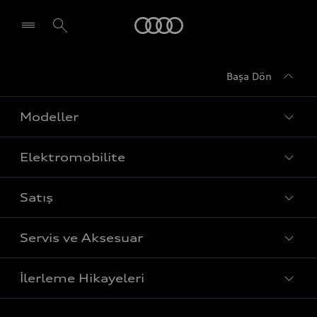
Audi
Başa Dön
Modeller
Elektromobilite
Tüm Modeller
Satış
Sedan
Şarj
Avant
Servis ve Aksesuar
Menzil
Fiyat Listesi
Sportback
Elektrikli araçlar
İlerleme Hikayeleri
Bilgi Alın
SUV
Yetkili Servisler
Sürdürülebilirlik
Test Sürüşü