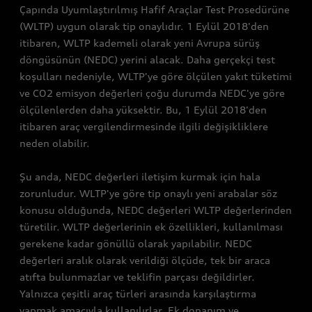
Çapında Uyumlaştırılmış Hafif Araçlar Test Prosedürüne
(WLTP) uygun olarak tip onaylıdır. 1 Eylül 2018'den
itibaren, WLTP kademeli olarak yeni Avrupa sürüş
döngüsünün (NEDC) yerini alacak. Daha gerçekçi test
koşulları nedeniyle, WLTP'ye göre ölçülen yakıt tüketimi
ve CO2 emisyon değerleri çoğu durumda NEDC'ye göre
ölçülenlerden daha yüksektir. Bu, 1 Eylül 2018'den
itibaren araç vergilendirmesinde ilgili değişikliklere
neden olabilir.
Şu anda, NEDC değerleri iletişim kurmak için hala
zorunludur. WLTP'ye göre tip onaylı yeni arabalar söz
konusu olduğunda, NEDC değerleri WLTP değerlerinden
türetilir. WLTP değerlerinin ek özellikleri, kullanılması
gerekene kadar gönüllü olarak yapılabilir. NEDC
değerleri aralık olarak verildiği ölçüde, tek bir araca
atıfta bulunmazlar ve teklifin parçası değildirler.
Yalnızca çeşitli araç türleri arasında karşılaştırma
yapmak amacıyla kullanılırlar. Ek donanım ve