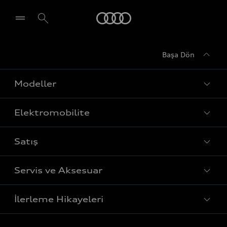
Audi
Başa Dön
Modeller
Elektromobilite
Tüm Modeller
Satış
Sedan
Şarj
Avant
Servis ve Aksesuar
Menzil
Fiyat Listesi
Sportback
Elektrikli araçlar
İlerleme Hikayeleri
Bilgi Alın
SUV
Yetkili Servisler
Sürdürülebilirlik
Test Sürüşü