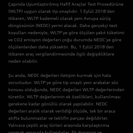
Çapında Uyumlaştırılmış Hafif Araçlar Test Prosedürüne
(WLTP) uygun olarak tip onaylıdır. 1 Eylül 2018'den
itibaren, WLTP kademeli olarak yeni Avrupa sürüş
döngüsünün (NEDC) yerini alacak. Daha gerçekçi test
koşulları nedeniyle, WLTP'ye göre ölçülen yakıt tüketimi
ve CO2 emisyon değerleri çoğu durumda NEDC'ye göre
ölçülenlerden daha yüksektir. Bu, 1 Eylül 2018'den
itibaren araç vergilendirmesinde ilgili değişikliklere
neden olabilir.
Şu anda, NEDC değerleri iletişim kurmak için hala
zorunludur. WLTP'ye göre tip onaylı yeni arabalar söz
konusu olduğunda, NEDC değerleri WLTP değerlerinden
türetilir. WLTP değerlerinin ek özellikleri, kullanılması
gerekene kadar gönüllü olarak yapılabilir. NEDC
değerleri aralık olarak verildiği ölçüde, tek bir araca
atıfta bulunmazlar ve teklifin parçası değildirler.
Yalnızca çeşitli araç türleri arasında karşılaştırma
yapmak amacıyla kullanılırlar. Ek donanım ve