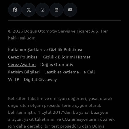
Spor modeller
Servis Randevusu Alın
Servis ve aksesuarlar
Genel bakış
Görüntülü Görüşün
Elektrikli modeller
Servis Hizmetleri
Mobilitenin Geleceği
Teknoloji
Yetkili Satıcılar
Audinizi Tanıyın
Audi Garanti Plus
© 2026 Doğuş Otomotiv Servis ve Ticaret A.Ş. Her
Gelecek
Stok Araç Arama
hakkı saklıdır.
Audi Kasko
Tasarım
Audi Exclusive
Kullanım Şartları ve Gizlilik Politikası
Audi Orijinal Aksesuar®
Sürdürülebilirlik
Çerez Politikası
Gizlilik Bildirimi Hizmeti
Satış Kampanyaları
Servis Kampanyalar
Çerez Ayarları
Doğuş Otomotiv
Lifestyle
İletişim Bilgileri
Lastik etiketleme
e-Call
Audi Shop
Audi Sport
WLTP
Digital Giveaway
Gönüllü Geri Çağırma Faaliyetleri
Bağımsız Servisler
Belirtilen tüketim ve emisyon değerleri, yasal olarak
öngörülen ölçüm prosedürlerine uygun olarak
belirlenmiştir. 1 Eylül 2017'den bu yana, bazı yeni
araçlar, yakıt tüketimini ve CO2 emisyonlarını ölçmek
için daha gerçekçi bir test prosedürü olan Dünya