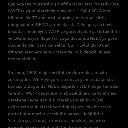
Çapında Uyumlaştırılmış Hafif Araçlar Test Prosedürüne
(WLTP) uygun olarak tip onaylıdır. 1 Eylül 2018'den
itibaren, WLTP kademeli olarak yeni Avrupa sürüş
döngüsünün (NEDC) yerini alacak. Daha gerçekçi test
koşulları nedeniyle, WLTP'ye göre ölçülen yakıt tüketimi
ve CO2 emisyon değerleri çoğu durumda NEDC'ye göre
ölçülenlerden daha yüksektir. Bu, 1 Eylül 2018'den
itibaren araç vergilendirmesinde ilgili değişikliklere
neden olabilir.
Şu anda, NEDC değerleri iletişim kurmak için hala
zorunludur. WLTP'ye göre tip onaylı yeni arabalar söz
konusu olduğunda, NEDC değerleri WLTP değerlerinden
türetilir. WLTP değerlerinin ek özellikleri, kullanılması
gerekene kadar gönüllü olarak yapılabilir. NEDC
değerleri aralık olarak verildiği ölçüde, tek bir araca
atıfta bulunmazlar ve teklifin parçası değildirler.
Yalnızca çeşitli araç türleri arasında karşılaştırma
yapmak amacıyla kullanılırlar. Ek donanım ve