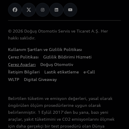
Spor modeller
Servis Randevusu Alın
Servis ve aksesuarlar
Genel bakış
Görüntülü Görüşün
Elektrikli modeller
Servis Hizmetleri
Mobilitenin Geleceği
Teknoloji
Yetkili Satıcılar
Audinizi Tanıyın
Audi Garanti Plus
© 2026 Doğuş Otomotiv Servis ve Ticaret A.Ş. Her
Gelecek
Stok Araç Arama
hakkı saklıdır.
Audi Kasko
Tasarım
Audi Exclusive
Kullanım Şartları ve Gizlilik Politikası
Audi Orijinal Aksesuar®
Sürdürülebilirlik
Çerez Politikası
Gizlilik Bildirimi Hizmeti
Satış Kampanyaları
Servis Kampanyalar
Çerez Ayarları
Doğuş Otomotiv
Lifestyle
İletişim Bilgileri
Lastik etiketleme
e-Call
Audi Shop
Audi Sport
WLTP
Digital Giveaway
Gönüllü Geri Çağırma Faaliyetleri
Bağımsız Servisler
Belirtilen tüketim ve emisyon değerleri, yasal olarak
öngörülen ölçüm prosedürlerine uygun olarak
belirlenmiştir. 1 Eylül 2017'den bu yana, bazı yeni
araçlar, yakıt tüketimini ve CO2 emisyonlarını ölçmek
için daha gerçekçi bir test prosedürü olan Dünya