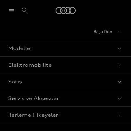
Audi
Başa Dön
Modeller
Elektromobilite
Tüm Modeller
Satış
Sedan
Şarj
Avant
Servis ve Aksesuar
Menzil
Fiyat Listesi
Sportback
Elektrikli araçlar
İlerleme Hikayeleri
Bilgi Alın
SUV
Yetkili Servisler
Sürdürülebilirlik
Test Sürüşü