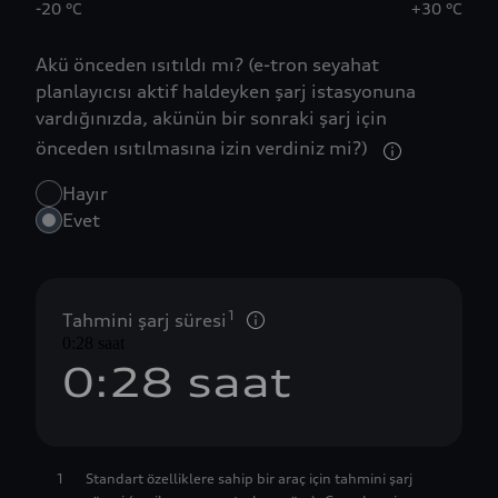
-20 °C
+30 °C
2
Akü önceden ısıtıldı mı? (e-tron seyahat
3
planlayıcısı aktif haldeyken şarj istasyonuna
vardığınızda, akünün bir sonraki şarj için
4
önceden ısıtılmasına izin verdiniz mi?)⁠
Hayır
5
Evet
0
6
1
7
1
Tahmini şarj süresi
0:28 saat
0
:
2
8
 saat
1
3
9
1
Standart özelliklere sahip bir araç için tahmini şarj
2
4