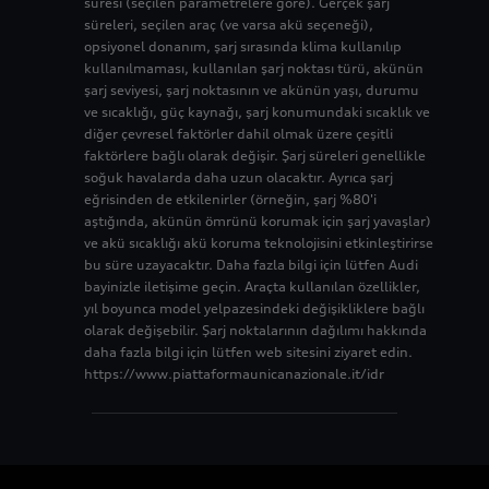
süresi (seçilen parametrelere göre). Gerçek şarj
süreleri, seçilen araç (ve varsa akü seçeneği),
3
5
opsiyonel donanım, şarj sırasında klima kullanılıp
kullanılmaması, kullanılan şarj noktası türü, akünün
şarj seviyesi, şarj noktasının ve akünün yaşı, durumu
4
6
ve sıcaklığı, güç kaynağı, şarj konumundaki sıcaklık ve
diğer çevresel faktörler dahil olmak üzere çeşitli
5
7
faktörlere bağlı olarak değişir. Şarj süreleri genellikle
soğuk havalarda daha uzun olacaktır. Ayrıca şarj
eğrisinden de etkilenirler (örneğin, şarj %80'i
6
8
aştığında, akünün ömrünü korumak için şarj yavaşlar)
ve akü sıcaklığı akü koruma teknolojisini etkinleştirirse
bu süre uzayacaktır. Daha fazla bilgi için lütfen Audi
7
9
bayinizle iletişime geçin. Araçta kullanılan özellikler,
yıl boyunca model yelpazesindeki değişikliklere bağlı
8
olarak değişebilir. Şarj noktalarının dağılımı hakkında
daha fazla bilgi için lütfen web sitesini ziyaret edin.
https://www.piattaformaunicanazionale.it/idr
9