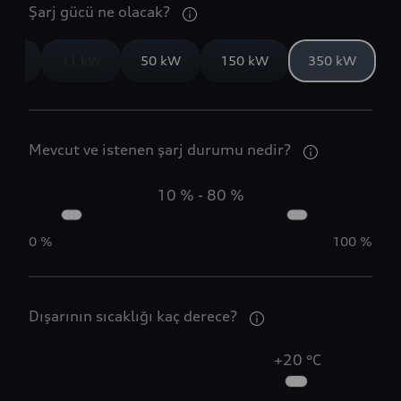
Şarj gücü ne olacak?
 kW
11 kW
50 kW
150 kW
350 kW
Mevcut ve istenen şarj durumu nedir?
10 %
-
80 %
0 %
100 %
Dışarının sıcaklığı kaç derece?
0
+20 °C
1