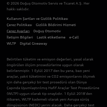
Audi Garanti Plus
© 2026 Doğuş Otomotiv Servis ve Ticaret A.Ş. Her
Gelecek
Stok Araç Arama
hakkı saklıdır.
Audi Kasko
Tasarım
Audi Exclusive
Kullanım Şartları ve Gizlilik Politikası
Audi Orijinal Aksesuar®
Sürdürülebilirlik
Çerez Politikası
Gizlilik Bildirimi Hizmeti
Satış Kampanyaları
Servis Kampanyalar
Çerez Ayarları
Doğuş Otomotiv
Lifestyle
İletişim Bilgileri
Lastik etiketleme
e-Call
Audi Shop
Audi Sport
WLTP
Digital Giveaway
Gönüllü Geri Çağırma Faaliyetleri
Bağımsız Servisler
Belirtilen tüketim ve emisyon değerleri, yasal olarak
öngörülen ölçüm prosedürlerine uygun olarak
belirlenmiştir. 1 Eylül 2017'den bu yana, bazı yeni
araçlar, yakıt tüketimini ve CO2 emisyonlarını ölçmek
için daha gerçekçi bir test prosedürü olan Dünya
Çapında Uyumlaştırılmış Hafif Araçlar Test Prosedürüne
(WLTP) uygun olarak tip onaylıdır. 1 Eylül 2018'den
itibaren, WLTP kademeli olarak yeni Avrupa sürüş
döngüsünün (NEDC) yerini alacak. Daha gerçekçi test