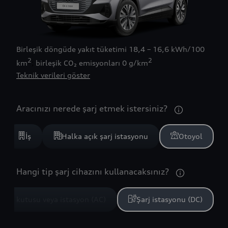
Birleşik döngüde yakıt tüketimi
18,4 – 16,6 kWh/100
2
2
km
birleşik CO₂ emisyonları
0 g/km
Teknik verileri göster
Aracınızı nerede şarj etmek istersiniz?
İş
Halka açık şarj istasyonu
Otoyol
Hangi tip şarj cihazını kullanacaksınız?
uvar kutusu veya istasyon (AC)
Şarj istasyonu (DC)