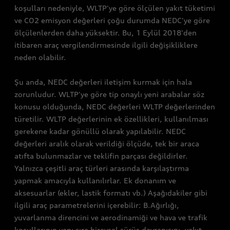
koşulları nedeniyle, WLTP'ye göre ölçülen yakıt tüketimi
ve CO2 emisyon değerleri çoğu durumda NEDC'ye göre
ölçülenlerden daha yüksektir. Bu, 1 Eylül 2018'den
itibaren araç vergilendirmesinde ilgili değişikliklere
neden olabilir.
Şu anda, NEDC değerleri iletişim kurmak için hala
zorunludur. WLTP'ye göre tip onaylı yeni arabalar söz
konusu olduğunda, NEDC değerleri WLTP değerlerinden
türetilir. WLTP değerlerinin ek özellikleri, kullanılması
gerekene kadar gönüllü olarak yapılabilir. NEDC
değerleri aralık olarak verildiği ölçüde, tek bir araca
atıfta bulunmazlar ve teklifin parçası değildirler.
Yalnızca çeşitli araç türleri arasında karşılaştırma
yapmak amacıyla kullanılırlar. Ek donanım ve
aksesuarlar (ekler, lastik formatı vb.) Aşağıdakiler gibi
ilgili araç parametrelerini içerebilir: B.Ağırlığı,
yuvarlanma direncini ve aerodinamiği ve hava ve trafik
koşullarının yanı sıra bireysel sürüş davranışını, yakıt