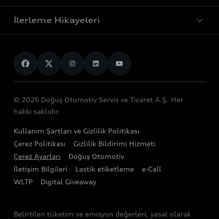
Fiyat Listesi
Sportback
Elektrikli araçlar
İlerleme Hikayeleri
Bilgi Alın
SUV
Yetkili Servisler
Sürdürülebilirlik
Test Sürüşü
Spor modeller
Servis Randevusu Alın
Servis ve aksesuarlar
Genel bakış
Görüntülü Görüşün
Elektrikli modeller
Servis Hizmetleri
Mobilitenin Geleceği
Teknoloji
Yetkili Satıcılar
Audinizi Tanıyın
Audi Garanti Plus
© 2026 Doğuş Otomotiv Servis ve Ticaret A.Ş. Her
Gelecek
Stok Araç Arama
hakkı saklıdır.
Audi Kasko
Tasarım
Audi Exclusive
Kullanım Şartları ve Gizlilik Politikası
Audi Orijinal Aksesuar®
Sürdürülebilirlik
Çerez Politikası
Gizlilik Bildirimi Hizmeti
Satış Kampanyaları
Servis Kampanyalar
Çerez Ayarları
Doğuş Otomotiv
Lifestyle
İletişim Bilgileri
Lastik etiketleme
e-Call
Audi Shop
Audi Sport
WLTP
Digital Giveaway
Gönüllü Geri Çağırma Faaliyetleri
Bağımsız Servisler
Belirtilen tüketim ve emisyon değerleri, yasal olarak