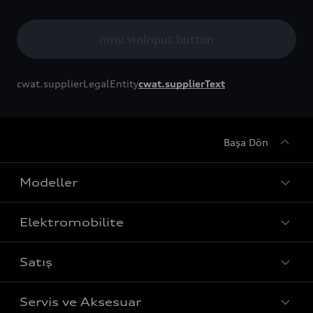
nmu.vinInput.button
cwat.supplierLegalEntity
cwat.supplierText
Başa Dön
Modeller
Elektromobilite
Tüm Modeller
Satış
Sedan
Şarj
Avant
Servis ve Aksesuar
Menzil